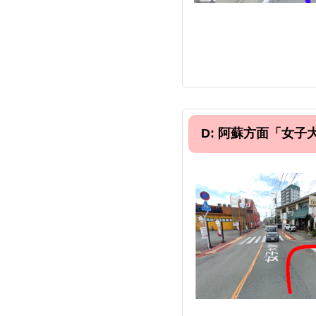
D: 阿蘇⽅⾯「⼥