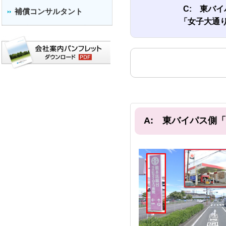
C: 東バ
補償コンサルタント
「⼥⼦⼤通
A: 東バイパス側