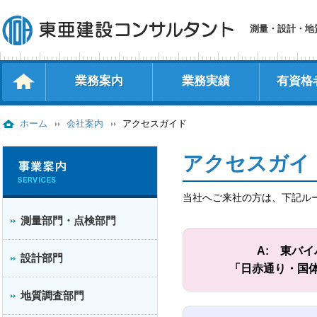
測量・設計・地
業務案内
業務実績
有資格
測量部門・点検部門
設計部門
地質調査部門
補償コンサルタント
ホーム
会社案内
アクセスガイド
アクセスガイ
当社へご来社の方は、下記ル
測量部門・点検部門
A: 東バ
設計部門
「⽇⾚通り・国
地質調査部門