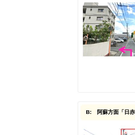
B: 阿蘇⽅⾯「⽇